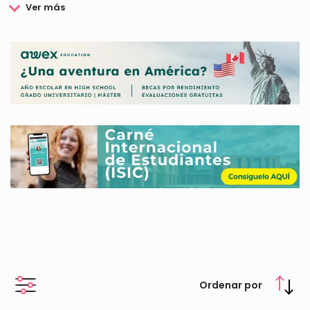
FVE además de respaldar a los profesionales del ámbito
veterinario, también apoya a aquellas personas que están
camino de ser profesionales de este sector. Es por esto que
FVE lleva a cabo la convocatoria de becas que están
destinadas a los estudiantes de este ámbito con el propósito
de colaborar con los mismos y hacer más llevadero el
desarrollo de sus estudios.
Así que si eres estudiante de Veterinaria, estamos seguros de
que te interesará conocer la información que te facilitamos a
continuación.
Ordenar por