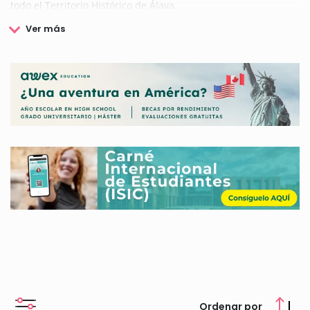
todo el Territorio Histórico de Álava.
La Fundación Vital Fundazioa se fundó con el objetivo de
fomentar y desarrollar la cultura, promocionar y divulgar la
ciencia, la tecnología y el deporte.
La Fundación gestiona programas tanto de carácter
asistencial y social, como docente, cultural, deportivo y
acciones en beneficio de las personas mayores, con el objeto
de convertirse en la entidad referente en nuestro Territorio.
La Fundación Vital Fundazioa además, ofrece un programa de
becas y ayudas de formación, becas para jóvenes en situación
de vulnerabilidad, becas de idiomas y muchas más.
Si quieres saber más sobre las diferentes becas y ayudas que
te ofrece la Fundación Vital Fundazioa, en nuestra web
encontrarás todas las convocatorias vigentes.
Ordenar por