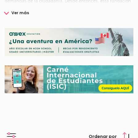
demandas de la ciudadanía. Desde entonces, esta fundación
ha mantenido un fuerte compromiso con la educación de
nivel superior que dote a las personas de las herramientas
necesarias para su desarrollo laboral, impulsando y
apoyando a su vez el desarrollo de las empresas.
En la actualidad la Fundación Universitaria de Las Palmas
dirige sus esfuerzos a mejorar el desarrollo personal de los
estudiantes y la formación de los mismos mediante ayudas
destinadas a la investigación o al aprendizaje de idiomas.
Si deseas conocer más datos sobre los programas promovidos
por la Fundación Universitaria de Las Palmas, así como las
becas y ayudas convocadas por la misma, aquí te facilitamos
toda la información relacionada con las mismas.
Ordenar por