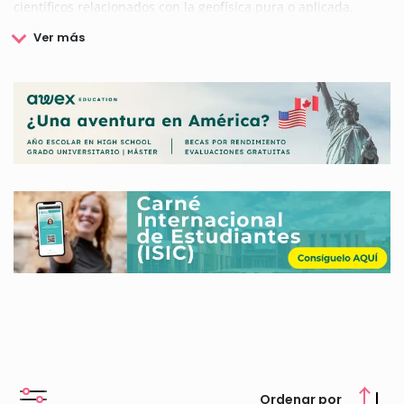
científicos relacionados con la geofísica pura o aplicada.
Desde el último trimestre de 1994, la Fundación J. García
Siñeriz (JGS) ha tenido la oportunidad de cumplir con el
testamento de su fundador, ofreciendo los Premios de
Geofísica García-Siñeriz al colectivo de Ingenieros y
Licenciados. Estos premios se otorgan a trabajos de
investigación realizados por ingenieros, licenciados o
doctores que hayan cursado asignaturas de geofísica durante
su formación académica, con el fin de reconocer y fomentar la
excelencia en esta disciplina científica.
Los Premios de Geofísica García-Siñeriz son una de las
principales iniciativas de la Fundación, contribuyendo a la
promoción de la geofísica en la comunidad científica. Este
reconocimiento destaca los esfuerzos de aquellos
profesionales que, a través de su dedicación y trabajo,
avanzan en el conocimiento de esta ciencia fundamental para
la comprensión de la Tierra y sus procesos. Si deseas
consultar estos premios ofrecidos por la Fundación J. García
Siñeriz (JGS), puedes hacerlo en nuestra web.
Ordenar por