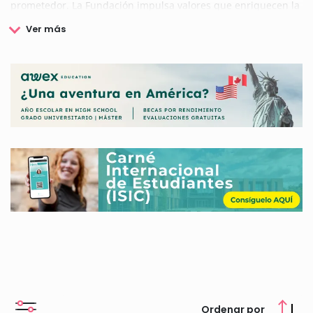
prometedor. La Fundación impulsa valores que enriquecen la
sociedad en su crecimiento y bienestar para conseguir el
progreso humano.
Para lograr la consecución de sus objetivos, la La Fundación
Humanismo y Ciencia - FHC lleva a cabo actividades como
colaboración, promoción y desarrollo de estudios e
investigaciones científicas, promoción en apoyo a la
investigación y creación de nuevos aparatos de medida para
estudiar las capacidades psíquicas del hombre, impulsar e
investigar el desarrollo y divulgación de valores humanos y
concesión de ayudas y becas y premios a universidades
instituciones o personas que se dediquen a trabajos
relacionados con los objetivos de la fundación.
Consulta las becas de la La Fundación Humanismo y Ciencia -
FHC en nuestra web.
Ordenar por