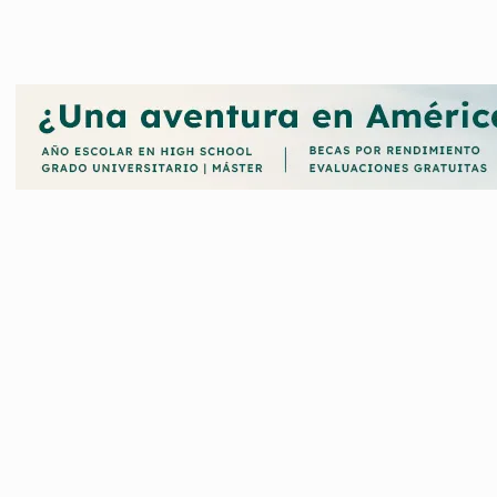
nvertido en una de las entidades de referencia a nivel nacional.
ncursos y premios convocados por la Fundación Funcas, te ofrecemo