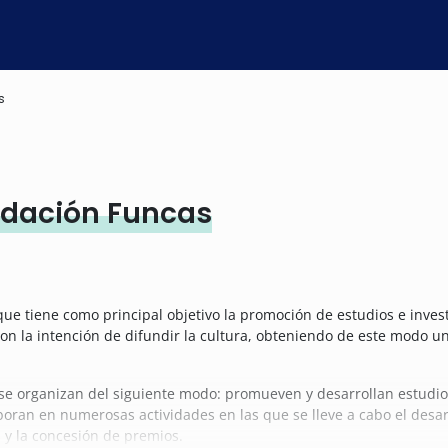
s
ndación Funcas
que tiene como principal objetivo la promoción de estudios e invest
con la intención de difundir la cultura, obteniendo de este modo 
se organizan del siguiente modo: promueven y desarrollan estudios
oran en numerosas actividades en las que se lleve a cabo el desarrol
 y la concesión de premios.