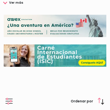
Además la Fundación ECAM ofrece una amplia oferta de
formación que comprende estudios de postgrado,
Diplomaturas, Formación Cero, In-Company y Formación
Continua.
Otro aspecto destacable de la Fundación ECAM es la
convocatoria de Becas con el objetivo de facilitar el acceso y
desarrollo de estudios en el ámbito de la Comunicación
Audiovisual.
A continuación te mostramos todos los detalles relacionados
con las Becas que ofrece la Fundación ECAM.
Ordenar por