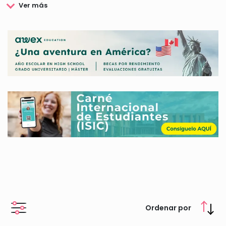
quienes atiende.
Su enfoque combina atención individualizada y programas
colectivos que fortalecen la inclusión social y la participación
activa. El equipo considera que poner en valor las
capacidades de las personas con discapacidad es
fundamental para garantizar igualdad de oportunidades y
accesibilidad universal. Además, el marco ético de la
organización se basa en un compromiso social sólido,
cumpliendo con todas las obligaciones legales y asumiendo
responsabilidades voluntarias que refuerzan la confianza
entre los grupos de interés.
La Fundación Dfa trabaja en red, colaborando con otras
entidades y organizaciones de distintos ámbitos sociales para
multiplicar su impacto y promover cambios duraderos.
Participa activamente en plataformas y procesos consultivos
que representan a las personas con discapacidad,
asegurando que la normativa y los proyectos tengan en
cuenta principios de autonomía, accesibilidad y
Ordenar por
participación.