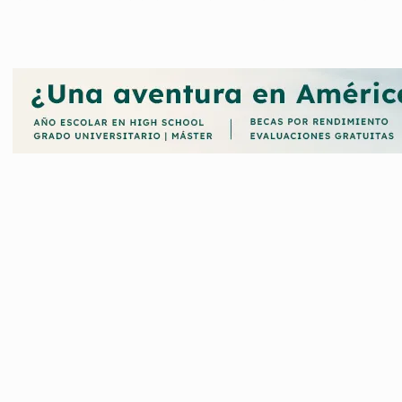
ntan diversas modalidades con el propósito de apoyar, motivar y r
con las Becas Fundación Cultural Latin GRAMMY en este portal web,