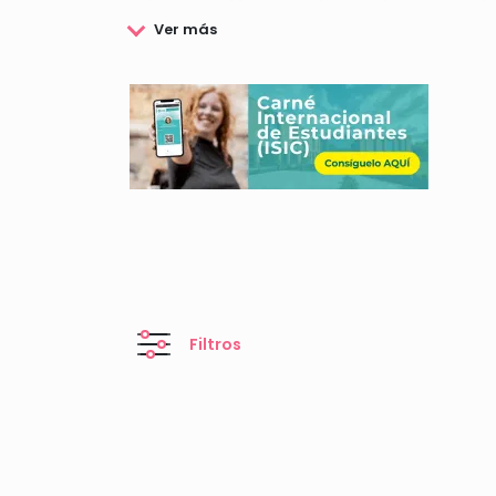
El Colegio de Médicos de Navarra ha creado la
Fu
y a la Sociedad Navarra.
La Fundación del Colegio de Médicos de Navarra 
programas culturales, formativos, de asesoramie
Si deseas consultar los premios y becas de la Fu
Filtros