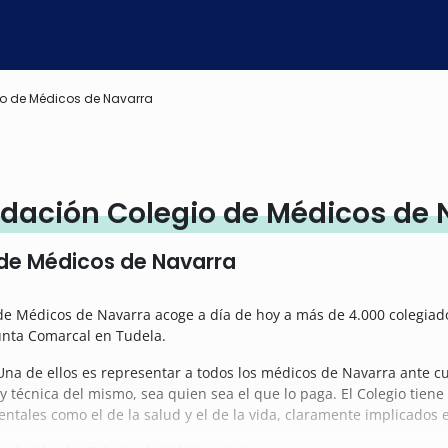
o de Médicos de Navarra
dación Colegio de Médicos de 
de Médicos de Navarra
de Médicos de Navarra acoge a día de hoy a más de 4.000 colegiado
unta Comarcal en Tudela.
na de ellos es representar a todos los médicos de Navarra ante cual
y técnica del mismo, sea quien sea el que lo paga. E
l Colegio tien
ales como el de la salud y el de la vida, claramente implicados e