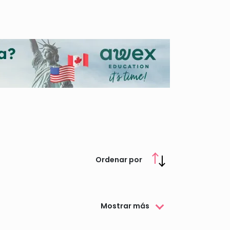
ar y de prestar diferentes servicios al colegiado
icos de la Comunidad Foral. Además lleva a cabo
 destacar la convocatoria de Premios y Becas.
Ordenar por
Mostrar más