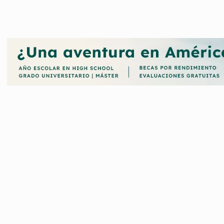
ndación del Colegio de Médicos de Navarra
, encargada de gestion
promueve el desarrollo profesional, cultural y humano de los méd
nto y de divulgación para Navarra. Entre estos programas podemos
ndación Colegio de Médicos de Navarra, aquí podrás hacerlo.