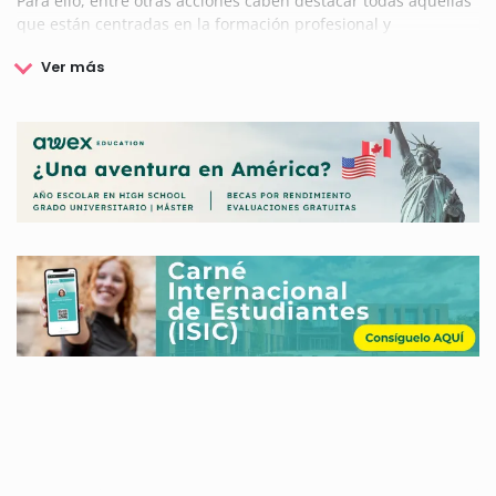
Para ello, entre otras acciones caben destacar todas aquellas
que están centradas en la formación profesional y
ocupacional de la población, ya que la Fundación Campus
Tecnológico Algeciras FCTA pone en marcha una serie de
programas dirigidos a estudiantes, entidades, empresas y
emprendedores.
Fundación Campus Tecnológico Algeciras FCTA también
trabaja en el ámbito de la investigación mediante la
convocatoria de Becas y Ayudas que favorezcan el desarrollo
de distintos proyectos en este ámbito.
Si deseas conocer las Becas y Ayudas a las que puedes optar
y que te ofrece Fundación Campus Tecnológico Algeciras
FCTA, no dejes de consultar la información disponible en
nuestra web.