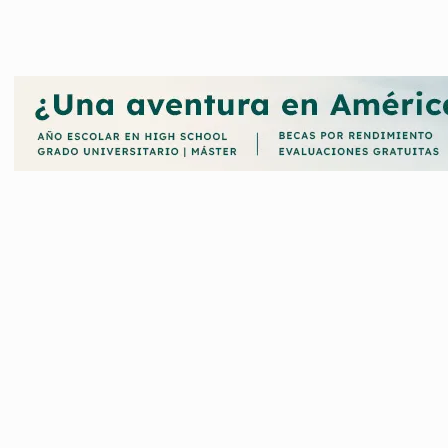
ormación que te ofrecen las Becas Google y cómo puedes acceder a