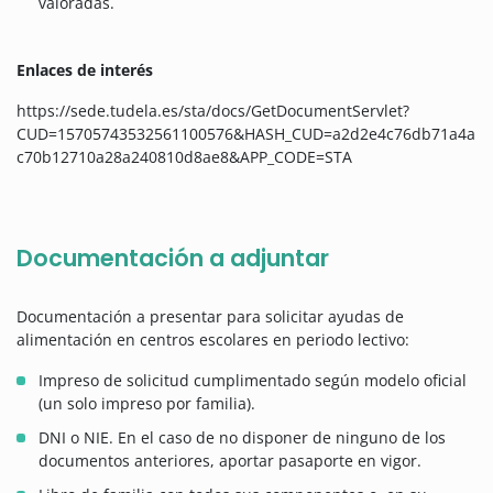
valoradas.
Enlaces de interés
https://sede.tudela.es/sta/docs/GetDocumentServlet?
CUD=15705743532561100576&HASH_CUD=a2d2e4c76db71a4a
c70b12710a28a240810d8ae8&APP_CODE=STA
Documentación a adjuntar
Documentación a presentar para solicitar ayudas de
alimentación en centros escolares en periodo lectivo:
Impreso de solicitud cumplimentado según modelo oficial
(un solo impreso por familia).
DNI o NIE. En el caso de no disponer de ninguno de los
documentos anteriores, aportar pasaporte en vigor.