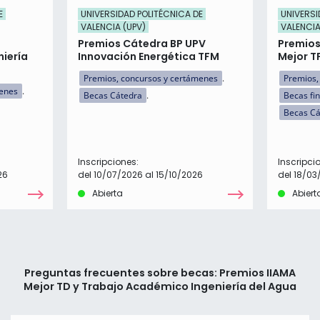
E
UNIVERSIDAD POLITÉCNICA DE
UNIVERSI
VALENCIA (UPV)
VALENCIA
Premios Cátedra BP UPV
Premios
niería
Innovación Energética TFM
Mejor T
Premios, concursos y certámenes
Premios,
menes
Becas Cátedra
Becas fi
Becas Cá
Inscripciones:
Inscripci
26
del 10/07/2026 al 15/10/2026
del 18/03
Abierta
Abiert
Preguntas frecuentes sobre becas: Premios IIAMA
Mejor TD y Trabajo Académico Ingeniería del Agua