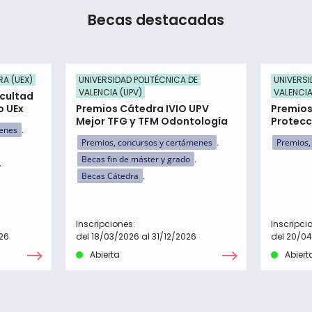
Becas destacadas
RA (UEX)
UNIVERSIDAD POLITÉCNICA DE
UNIVERSI
VALENCIA (UPV)
VALENCIA
acultad
o UEx
Premios Cátedra IVIO UPV
Premios
Mejor TFG y TFM Odontología
Protecc
menes
Premios, concursos y certámenes
Premios,
Becas fin de máster y grado
Becas Cátedra
Inscripciones:
Inscripci
26
del 18/03/2026 al 31/12/2026
del 20/04
Abierta
Abiert