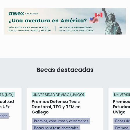
Becas destacadas
RA (UEX)
UNIVERSIDAD DE VIGO (UVIGO)
UNIVERSI
acultad
Premios Defensa Tesis
Premios
o UEx
Doctoral, TFG y TFM en
Estudia
Gallego
UVigo
menes
Premios, concursos y certámenes
Becas de
Becas para tesis doctorales
Premios,