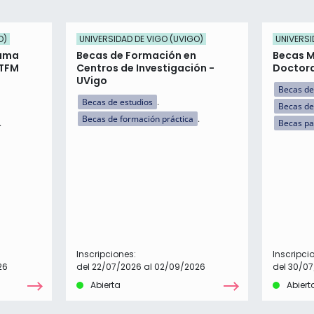
O)
UNIVERSIDAD DE VIGO (UVIGO)
UNIVERSI
rama
Becas de Formación en
Becas M
 TFM
Centros de Investigación -
Doctora
UVigo
Becas de
Becas de estudios
Becas de
Becas de formación práctica
Becas par
Inscripciones:
Inscripci
26
del 22/07/2026 al 02/09/2026
del 30/07
Abierta
Abiert