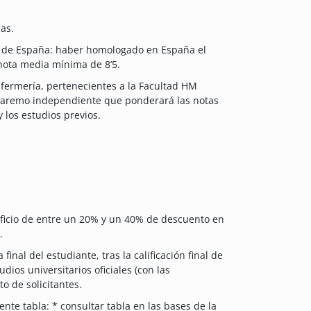
as.
a de España: haber homologado en España el
 nota media mínima de 8’5.
fermería, pertenecientes a la Facultad HM
n baremo independiente que ponderará las notas
 los estudios previos.
ficio de entre un 20% y un 40% de descuento en
.
inal del estudiante, tras la calificación final de
udios universitarios oficiales (con las
o de solicitantes.
nte tabla: * consultar tabla en las bases de la