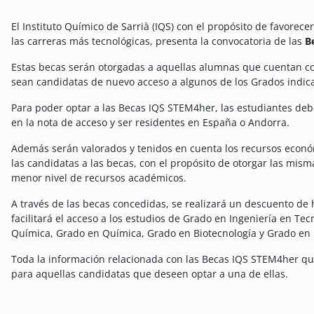
El Instituto Químico de Sarrià (IQS) con el propósito de favorecer 
las carreras más tecnológicas, presenta la convocatoria de las
B
Estas becas serán otorgadas a aquellas alumnas que cuentan c
sean candidatas de nuevo acceso a algunos de los Grados indic
Para poder optar a las Becas IQS STEM4her, las estudiantes de
en la nota de acceso y ser residentes en España o Andorra.
Además serán valorados y tenidos en cuenta los recursos econó
las candidatas a las becas, con el propósito de otorgar las mi
menor nivel de recursos académicos.
A través de las becas concedidas, se realizará un descuento de h
facilitará el acceso a los estudios de Grado en Ingeniería en Tec
Química, Grado en Química, Grado en Biotecnología y Grado en
Toda la información relacionada con las Becas IQS STEM4her q
para aquellas candidatas que deseen optar a una de ellas.