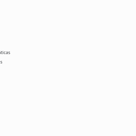
ticas
as