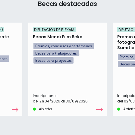
Becas destacadas
H)
DIPUTACIÓN DE BIZKAIA
DIPUTACI
ente
Becas Mendi Film Beka
Premio 
fotogra
Premios, concursos y certámenes
Samitie
Becas para trabajadores
Premios,
menes
Becas para proyectos
Becas pa
Inscripciones:
Inscripci
del 21/04/2026 al 30/09/2026
del 02/03
Abierta
Abiert