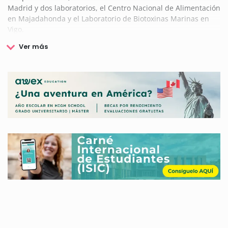
Madrid y dos laboratorios, el Centro Nacional de Alimentación
en Majadahonda y el Laboratorio de Biotoxinas Marinas en
Vigo.
Uno de los principales objetivos de la Agencia Española de
Seguridad Alimentaria y Nutrición (AESAN) es fomentar la
colaboración entre las distintas Administraciones Públicas
para garantizar la seguridad alimentaria. Este organismo
actúa como interlocutor clave con la Autoridad Europea de
Seguridad Alimentaria y otras instituciones internacionales,
contribuyendo al desarrollo de normativas y políticas en esta
área.
L
a planificación y coordinación de estrategias en nutrición
son también fundamentales. Esta institución trabaja en la
promoción de la salud y la educación nutricional, con un
enfoque especial en la prevención de la obesidad. Además,
su labor incluye la colaboración con diferentes sectores,
incluyendo asociaciones de consumidores y usuarios, para
asegurar un enfoque integral y colaborativo.
En esta linea,
lleva a cabo su iniciativa de salud pública "Estrategia NAOS"
(Nutrición, Actividad Física y Prevención de la Obesidad) que,