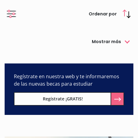
siguiendo la línea de las políticas marcadas por los
organismos sanitarios internacionales (Organización Mundial
Ordenar por
de la Salud, Unión Europea...), tiene como meta invertir la
tendencia de la prevalencia de la obesidad mediante el
fomento de una alimentación saludable y de la práctica de la
actividad física y, con ello, reducir sustancialmente las altas
Mostrar más
tasas de morbilidad y mortalidad atribuibles a las
enfermedades no transmisibles. Dentro de esta estrategia, la
Agencia Española de Seguridad Alimentaria y Nutrición
(AESAN) convoca sus Premios Estrategia NAOS, cuya
información podrás consultar en nuestra web.
Regístrate en nuestra web y te informaremos
de las nuevas becas para estudiar
Regístrate ¡GRATIS!