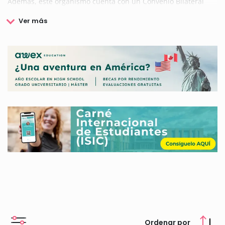
Además, este organismo cuenta con un Convenio Bilateral
con el Gobierno Español, gracias al cual en cada curso
académico se convocan diversas Becas y Ayudas que
promueven y facilitan la movilidad internacional entre
estudiantes de ambos países.
El Ministerio de Educación de China, además cuenta con
convenios con distintos organismos latinoamericanos, que
ofrecen numerosas Becas Ministerio de Educación de China
con el objetivo de favorecer y fomentar el desarrollo de
estudios por parte de la población latinoamericana.
Si estas interesado o interesada en conocer todas las Becas
Ministerio de Educación de China, en nuestro portal web
podrás consultarlas.
Ordenar por