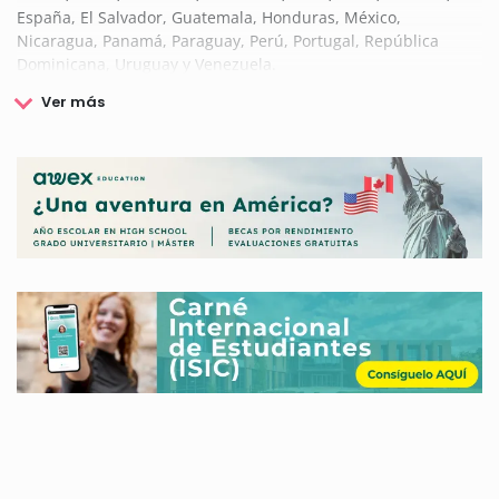
España, El Salvador, Guatemala, Honduras, México,
Nicaragua, Panamá, Paraguay, Perú, Portugal, República
Dominicana, Uruguay y Venezuela.
Este organismo internacional tiene como objetivo principal
impulsar y favorecer a las personas más jóvenes de los
citados países y para ello promueve y desarrolla numerosas
iniciativas y actividades relacionadas con la formación y la
cultura.
El Organismo Internacional de Juventud para Iberoamérica
(OIJ) es consciente de la importancia de reconocimiento de la
población joven debido a su capacidad para llevar a cabo la
transformación necesaria para conseguir una sociedad en
común que sea justa y que aporte igualdad de oportunidades
entre sus miembros, entre otros valores.
Uno de los campos más destacables donde actúa el
Organismo Internacional de Juventud para Iberoamérica (OIJ)
es la formación. Por ello, el OIJ facilita numerosas
herramientas con la que los jóvenes tendrán la oportunidad
de aprender a programar recursos digitales, así como