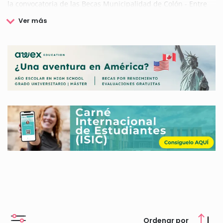
la convocatoria de las Becas Municipalidad de Colón - Entre
Ríos.
Dichas becas cuentan con diversas tipologías, como becas
dirigidas a fomentar el desarrollo de estudios superiores,
becas deportivas y otras ayudas de interés social y
comunitario.
Las Becas Municipalidad de Colón - Entre Ríos suponen, por
tanto, un importante recurso que pretende fomentar el
desarrollo de estudios por parte de la población de este
municipio, independientemente de las condiciones sociales o
económicas de los alumnos.
En nuestro portal web tendrás la oportunidad de conocer
todos los detalles relacionados con las Becas Municipalidad
de Colón - Entre Ríos, como plazos de solicitud, requisitos,
etc.
Ordenar por