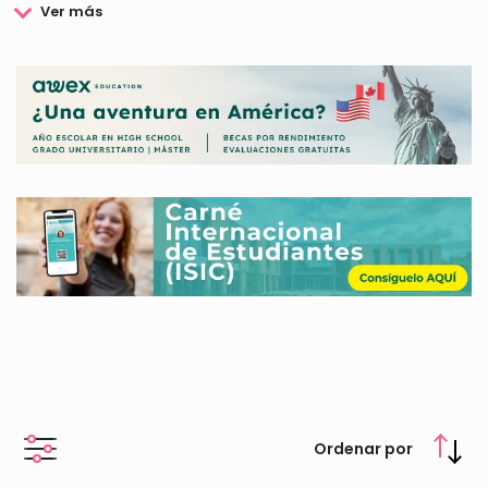
Social y Político, obteniendo como resultado un equilibrio
entre todos ellos.
La principal misión de IFARHU se basa en la formación y el
aprovechamiento del capital humano mediante el desarrollo
de numerosos programas y proyectos entre los que cabe citar
la convocatoria de Becas tanto a nivel nacional como
internacional, que pretenden facilitar a la población
panameña el desarrollo de distintos estudios y formaciones
que les otorguen los conocimientos y herramientas
necesarias para desarrollar su actividad laboral en la
actualidad.
Para conocer más en detalle toda la información sobre las
Becas ofrecidas a través de IFARHU te aconsejamos que
consultes nuestra web.
Ordenar por