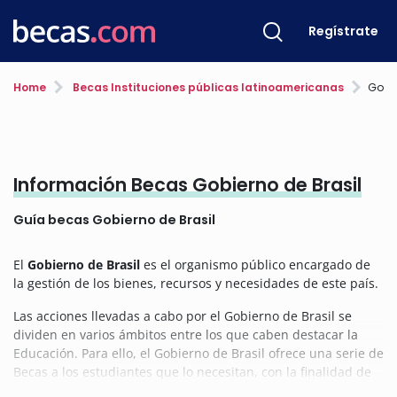
Regístrate
Home
Becas Instituciones públicas latinoamericanas
Gobie
Información Becas Gobierno de Brasil
Guía becas Gobierno de Brasil
El
Gobierno de Brasil
es el organismo público encargado de
la gestión de los bienes, recursos y necesidades de este país.
Las acciones llevadas a cabo por el Gobierno de Brasil se
dividen en varios ámbitos entre los que caben destacar la
Educación. Para ello, el Gobierno de Brasil ofrece una serie de
Becas a los estudiantes que lo necesitan, con la finalidad de
facilitarles y garantizarles una adecuada formación