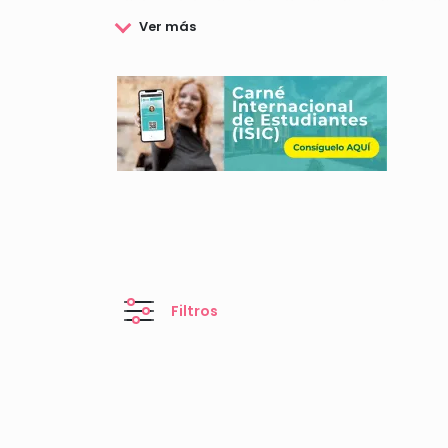
atletismo), Triatlón Cros, Duatlón Cros, Cuadriat
La FETRI se encarga de los diferentes Campeonat
de la formación de entrenadores y fomentar el tri
La Federación Española de Triatlón quiere apoyar
económicas y puedan continuar con sus entrenam
Aquí te informamos de todas las becas y ayudas co
Filtros