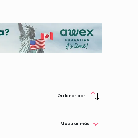
n sus distintas modalidades. Además se encarga
e deje de practicar este deporte por necesidades
, plazos de solicitud y como solicitarlas.
Ordenar por
Mostrar más