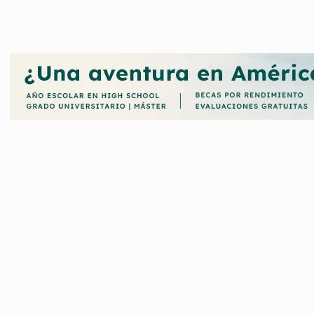
lón y Aquabike.
os de España de Triatlón y de la Selección Española de Triatlón e
atlón de base y un triatlón limpio de dopaje.
 a todos sus deportistas a través de becas y ayudas para que nadi
ientos y preparación de cara a las competiciones.
nvocadas por la Federación Española de Triatlón (FETRI), requisitos