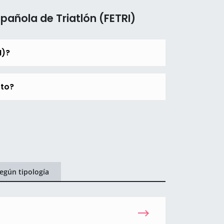
añola de Triatlón (FETRI)
I)?
rto?
egún tipología