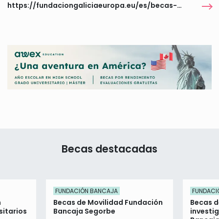
https://fundaciongaliciaeuropa.eu/es/becas-galicia-europa-2026-derecho/
Becas destacadas
FUNDACIÓN BANCAJA
FUNDACI
n
Becas de Movilidad Fundación
Becas d
itarios
Bancaja Segorbe
investi