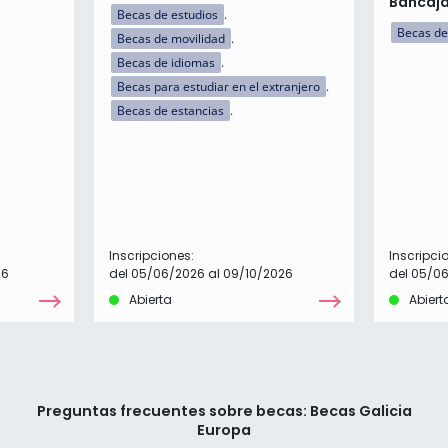
Bancaj
Becas de estudios
Becas de
Becas de movilidad
Becas de idiomas
Becas para estudiar en el extranjero
Becas de estancias
Inscripciones:
Inscripci
26
del 05/06/2026 al 09/10/2026
del 05/0
Abierta
Abiert
Preguntas frecuentes sobre becas: Becas Galicia
Europa