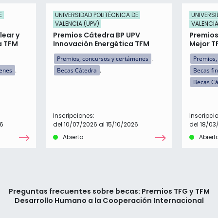
E
UNIVERSIDAD POLITÉCNICA DE
UNIVERSI
VALENCIA (UPV)
VALENCIA
lear y
Premios Cátedra BP UPV
Premios
a TFM
Innovación Energética TFM
Mejor T
Premios, concursos y certámenes
Premios,
menes
Becas Cátedra
Becas fi
Becas Cá
Inscripciones:
Inscripci
26
del 10/07/2026 al 15/10/2026
del 18/03
Abierta
Abiert
Preguntas frecuentes sobre becas: Premios TFG y TFM
Desarrollo Humano a la Cooperación Internacional