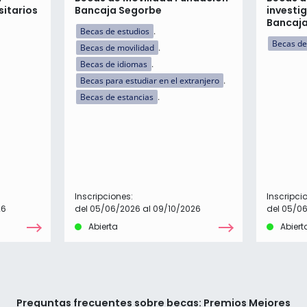
itarios
Bancaja Segorbe
investi
Bancaj
Becas de estudios
Becas de
Becas de movilidad
Becas de idiomas
Becas para estudiar en el extranjero
Becas de estancias
Inscripciones:
Inscripci
26
del 05/06/2026 al 09/10/2026
del 05/0
Abierta
Abiert
Preguntas frecuentes sobre becas: Premios Mejores