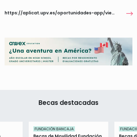
https://aplicat.upv.es/oportunidades-app/views/publica/detalle_oportunidad.faces
Becas destacadas
FUNDACIÓN BANCAJA
FUNDACI
n
Becas de Movilidad Fundación
Becas d