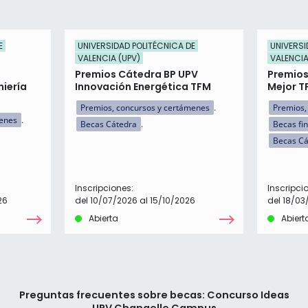
E
UNIVERSIDAD POLITÉCNICA DE
UNIVERSI
VALENCIA (UPV)
VALENCIA
Premios Cátedra BP UPV
Premios
niería
Innovación Energética TFM
Mejor T
Premios, concursos y certámenes
Premios,
menes
Becas Cátedra
Becas fi
Becas Cá
Inscripciones:
Inscripci
26
del 10/07/2026 al 15/10/2026
del 18/03
Abierta
Abiert
Preguntas frecuentes sobre becas: Concurso Ideas