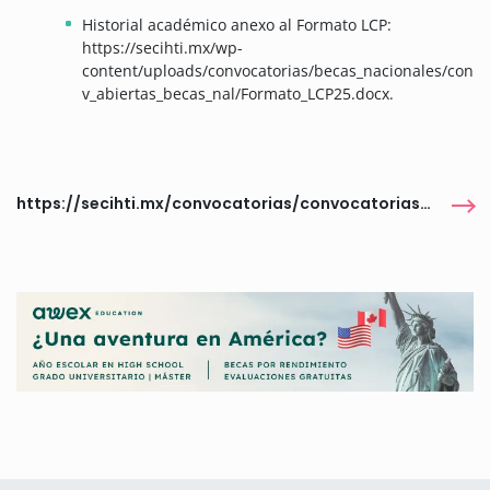
Historial académico anexo al Formato LCP:
https://secihti.mx/wp-
content/uploads/convocatorias/becas_nacionales/con
v_abiertas_becas_nal/Formato_LCP25.docx.
https://secihti.mx/convocatorias/convocatorias-becas-nacionales/convocatorias-abiertas-becas-nacionales/convocatoria-becas-nacionales-para-la-formacion-en-cp-secihti-2025/