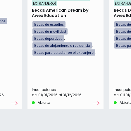
EXTRANJERO)
EXTRANJ
Becas American Dream by
Becas D
Awex Education
Awex Ed
rios
Becas de estudios
Becas de
Becas de movilidad
Becas de
Becas deportivas
Becas de
Becas de alojamiento o residencia
Becas par
Becas para estudiar en el extranjero
Inscripciones:
Inscripci
26
del 01/01/2026 al 31/12/2026
del 01/01
Abierta
Abiert