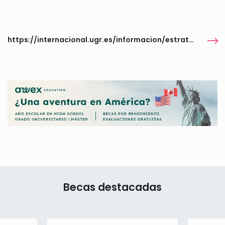
https://internacional.ugr.es/informacion/estrategia-internacionalizacion/estrategia-planes-internacionalizacion/premios-excelencia/convocatoria-estudiantes
Becas destacadas