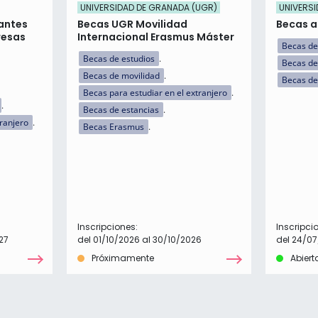
UNIVERSIDAD DE GRANADA (UGR)
UNIVERSI
antes
Becas UGR Movilidad
Becas a 
resas
Internacional Erasmus Máster
Becas de
Becas de estudios
Becas de
Becas de movilidad
Becas de
Becas para estudiar en el extranjero
Becas de estancias
tranjero
Becas Erasmus
Inscripciones:
Inscripci
27
del 01/10/2026 al 30/10/2026
del 24/07
Próximamente
Abiert