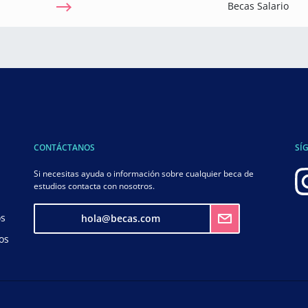
Becas Salario
CONTÁCTANOS
SÍ
Si necesitas ayuda o información sobre cualquier beca de
estudios contacta con nosotros.
os
hola@becas.com
os