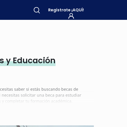
Regístrate
¡AQUÍ!
es y Educación
cesitas saber si estás buscando becas de
 necesitas solicitar una beca para estudiar
os y completar tu formación académica.