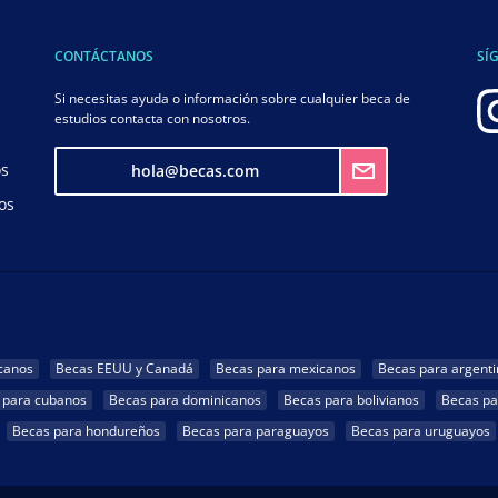
CONTÁCTANOS
SÍ
Si necesitas ayuda o información sobre cualquier beca de
estudios contacta con nosotros.
os
hola@becas.com
os
canos
Becas EEUU y Canadá
Becas para mexicanos
Becas para argenti
 para cubanos
Becas para dominicanos
Becas para bolivianos
Becas pa
Becas para hondureños
Becas para paraguayos
Becas para uruguayos