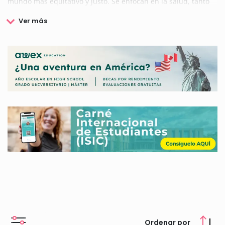
mundo más equitativo y justo. Se enfocan en la salud, tanto
en la intervención directa como en la investigación, para
garantizar un desarrollo integral y cubrir las necesidades
básicas de las personas.
A pesar de ser una organización
joven y austera en medios, son ambiciosos en sus fines.
Esta organización aprovecha al máximo los recursos
disponibles para lograr sus objetivos. Su misión está basada
en el firme compromiso de Juan Jané Mateu, empresario
catalán con más de 45 años de trayectoria en el ámbito
sanitario y social.
En la Jané Mateu Foundation buscan ser de ayuda brindando
respaldo a instituciones y proyectos dedicados a mejorar el
bienestar de las personas, fomentar el desarrollo social y
promover la sostenibilidad, mediante la investigación,
atención sanitaria, formación profesional y difusión del
conocimiento. Su objetivo es conectar con todas las personas,
equipos, organizaciones o entidades que estén involucrados
en estudios, proyectos e investigaciones alineadas con su
misión y valores.
Ordenar por