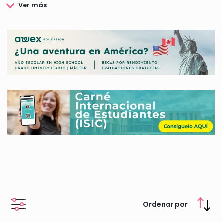
áreas terapéuticas como enfermedades raras, sistema
respiratorio, neonatología, sistema cardiovascular y
trasplante.
Las Becas Chiesi España son el resultado del interés por la
formación y puesta en valor de los profesionales en el ámbito
de la Medicina, por parte de este grupo farmacéutico.
Esto es
debido a que las becas convocadas están destinadas a
favorecer la investigación en el área de la salud y el
bienestar.
Aquí podrás consultar y conocer más información relacionada
con las Becas Chiesi España, y sabrás cómo puedes acceder a
una de ellas.
Ordenar por