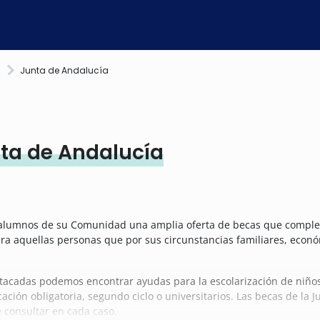
)
Junta de Andalucía
ta de Andalucía
 alumnos de su Comunidad una amplia oferta de becas que complem
ara aquellas personas que por sus circunstancias familiares, econó
stacadas podemos encontrar ayudas para la escolarización de niño
ión obligatoria, segundo ciclo o universitarios. Las becas de la 
 consultar en cada caso.