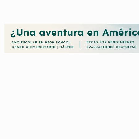
obre las becas de la Junta de Andalucia, te contaremos cuáles son 
mo
solicitarlas, requisitos y plazos.