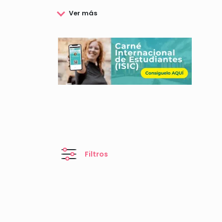
En esta página encontrarás toda la información s
explicaremos todo lo que debes saber sobre có
Filtros